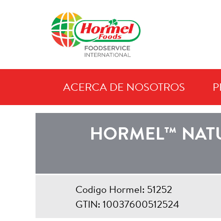
ACERCA DE NOSOTROS
P
CURREN
HORMEL™ NATU
Codigo Hormel: 51252
GTIN: 10037600512524