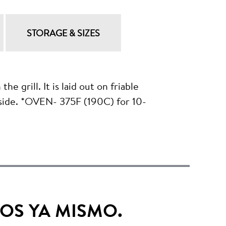
STORAGE & SIZES
ill. It is laid out on friable
side. *OVEN- 375F (190C) for 10-
OS YA MISMO.