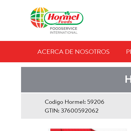
ACERCA DE NOSOTROS
P
CURREN
H
Codigo Hormel: 59206
GTIN: 37600592062